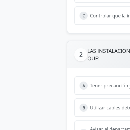
Controlar que la i
C
LAS INSTALACIO
2
QUE:
Tener precaución 
A
Utilizar cables de
B
Avisar al departa