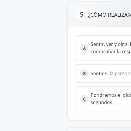
5
¿CÓMO REALIZAM
Sentir, ver y oír s
A
comprobar la resp
Sentir si la person
B
Pondremos el oído
C
segundos.