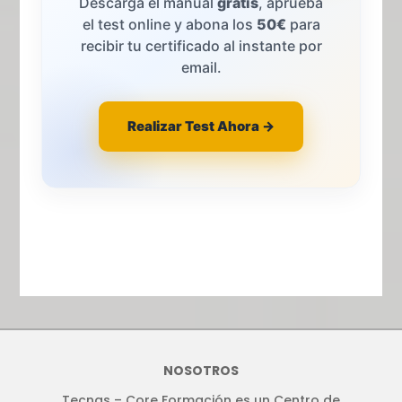
Descarga el manual
gratis
, aprueba
el test online y abona los
50€
para
recibir tu certificado al instante por
email.
Realizar Test Ahora →
NOSOTROS
Tecnas – Core Formación es un Centro de