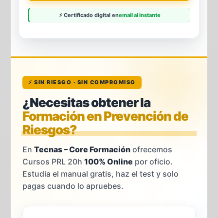
⚡ Certificado digital en
email al instante
⚡ SIN RIESGO · SIN COMPROMISO
¿Necesitas obtener la
Formación en Prevención de
Riesgos?
En
Tecnas – Core Formación
ofrecemos
Cursos PRL 20h
100% Online
por oficio.
Estudia el manual gratis, haz el test y solo
pagas cuando lo apruebes.