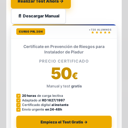
Realizar Test Ahora
📄 Descargar Manual
+720 ALUMNOS
CURSO PRL 20H
★★★★★
Certifícate en Prevención de Riesgos para
Instalador de Pladur
PRECIO CERTIFICADO
50
€
Manual y test
gratis
20 horas
de carga lectiva
Adaptado al
RD 1627/1997
Certificado digital
al instante
Envío urgente
en 24-48h
Empieza el Test Gratis →