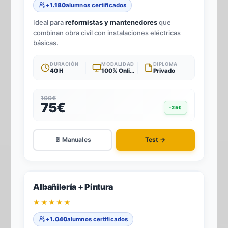
+1.180
alumnos certificados
Ideal para
reformistas y mantenedores
que
combinan obra civil con instalaciones eléctricas
básicas.
DURACIÓN
MODALIDAD
DIPLOMA
40 H
100% Online
Privado
100€
75€
-25€
📄 Manuales
Test →
-25%
2
TÍTULOS · 1 TEST
Albañilería + Pintura
★★★★★
+1.040
alumnos certificados