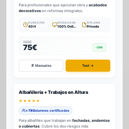
Para profesionales que ejecutan obra y
acabados
decorativos
en reformas integrales.
DURACIÓN
MODALIDAD
DIPLOMA
40 H
100% Online
Privado
100€
75€
-25€
📄 Manuales
Test →
-25%
2
TÍTULOS · 1 TEST
Albañilería + Trabajos en Altura
★★★★★
+780
alumnos certificados
Para albañiles que trabajan en
fachadas, andamios
o cubiertas
. Cubre los dos riesgos más