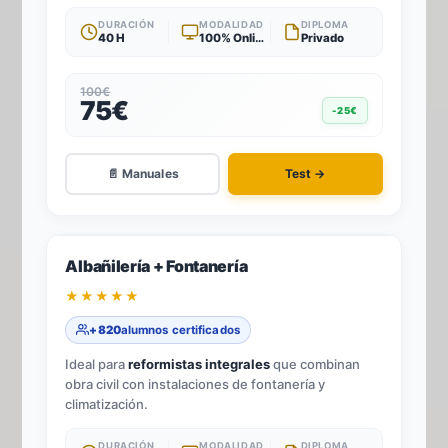
DURACIÓN
MODALIDAD
DIPLOMA
40 H
100% Online
Privado
100€
75€
-25€
📄 Manuales
Test →
-25%
2
TÍTULOS · 1 TEST
Albañilería + Fontanería
★★★★★
+820
alumnos certificados
Ideal para
reformistas integrales
que combinan
obra civil con instalaciones de fontanería y
climatización.
DURACIÓN
MODALIDAD
DIPLOMA