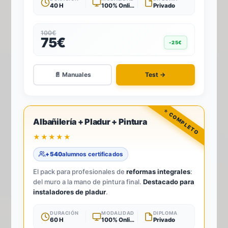
40 H
100% Online
Privado
100€
75€
-25€
📄 Manuales
Test →
-33%
3
TÍTULOS · 1 TEST
Albañilería + Pladur + Pintura
★★★★★
+540
alumnos certificados
El pack para profesionales de
reformas integrales
:
del muro a la mano de pintura final.
Destacado para
instaladores de pladur
.
DURACIÓN
MODALIDAD
DIPLOMA
60 H
100% Online
Privado