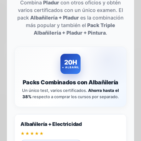
Combina
Pladur
con otros oficios y obtén
varios certificados con un único examen. El
pack
Albañilería + Pladur
es la combinación
más popular y también el
Pack Triple
Albañilería + Pladur + Pintura
.
20H
+ ALBAÑIL
Packs Combinados con Albañilería
Un único test, varios certificados.
Ahorra hasta el
38%
respecto a comprar los cursos por separado.
-25%
2
TÍTULOS · 1 TEST
Albañilería + Electricidad
★★★★★