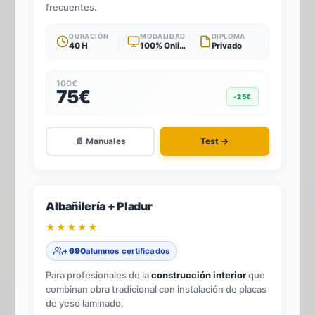
frecuentes.
DURACIÓN
MODALIDAD
DIPLOMA
40 H
100% Online
Privado
100€
75€
-25€
📄 Manuales
Test →
-25%
2
TÍTULOS · 1 TEST
Albañilería + Pladur
★★★★★
+690
alumnos certificados
Para profesionales de la
construcción interior
que
combinan obra tradicional con instalación de placas
de yeso laminado.