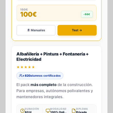
150€
100€
-50€
📄 Manuales
Test →
-33%
4
TÍTULOS · 1 TEST
Albañilería + Pintura + Fontanería +
Electricidad
★★★★★
+820
alumnos certificados
El pack
más completo
de la construcción.
Para empresas, autónomos polivalentes y
mantenedores integrales.
DURACIÓN
MODALIDAD
DIPLOMA
80 H
100% Online
Privado