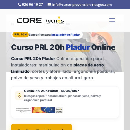
926 96 19 27
info@curso-prevencion-riesgos.com
Inicio
›
Cursos PRL 20h
›
Pladur
PRL 20H
Específico para
Instalador de Pladur
Curso PRL 20h
Pladur
Online
Curso PRL 20h Pladur
Online específico para
instaladores: manipulación de
placas de yeso
laminado
, cortes y atornillado, ergonomía postural,
polvo de yeso y trabajos en altura ligera.
Curso PRL 20h Pladur - RD 39/1997
Riesgos específicos del oficio: placas de yeso, polvo y
ergonomía postural