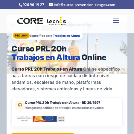
926 96 19 27
info@curso-prevencion-riesgos.com
Inicio
›
Cursos PRL 20h
›
Trabajos en Altura
PRL 20H
Específico para
Trabajos en Altura
Curso PRL 20h
Trabajos en Altura
Online
Curso PRL 20h Trabajos en Altura
Online específico
para tareas con riesgo de caída a distinto nivel:
andamios, escaleras de mano, plataformas
elevadoras, sistemas anticaídas y líneas de vida.
Curso PRL 20h Trabajos en Altura - RD 39/1997
Riesgos específicos de trabajos en espacios elevados