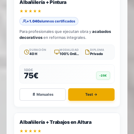
2
TÍTULOS · 1 TEST
Albañilería + Pintura
★★★★★
+1.040
alumnos certificados
Para profesionales que ejecutan obra y
acabados
decorativos
en reformas integrales.
DURACIÓN
MODALIDAD
DIPLOMA
40 H
100% Online
Privado
100€
75€
-25€
📄 Manuales
Test →
-25%
2
TÍTULOS · 1 TEST
Albañilería + Trabajos en Altura
★★★★★