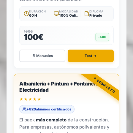
DURACIÓN
MODALIDAD
DIPLOMA
60 H
100% Online
Privado
150€
100€
-50€
📄 Manuales
Test →
-33%
4
TÍTULOS · 1 TEST
Albañilería + Pintura + Fontanería +
Electricidad
★★★★★
+820
alumnos certificados
El pack
más completo
de la construcción.
Para empresas, autónomos polivalentes y