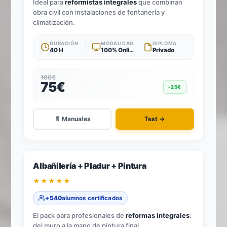
Ideal para
reformistas integrales
que combinan
obra civil con instalaciones de fontanería y
climatización.
DURACIÓN
MODALIDAD
DIPLOMA
40 H
100% Online
Privado
100€
75€
-25€
📄 Manuales
Test →
-33%
3
TÍTULOS · 1 TEST
Albañilería + Pladur + Pintura
★★★★★
+540
alumnos certificados
El pack para profesionales de
reformas integrales
:
del muro a la mano de pintura final.