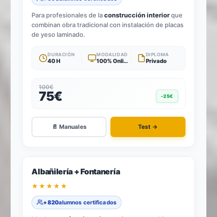
Para profesionales de la
construcción interior
que
combinan obra tradicional con instalación de placas
de yeso laminado.
DURACIÓN
MODALIDAD
DIPLOMA
40 H
100% Online
Privado
100€
75€
-25€
📄 Manuales
Test →
-25%
2
TÍTULOS · 1 TEST
Albañilería + Fontanería
★★★★★
+820
alumnos certificados