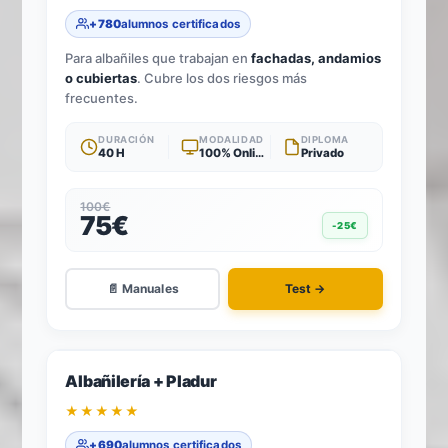
+780
alumnos certificados
Para albañiles que trabajan en
fachadas, andamios
o cubiertas
. Cubre los dos riesgos más
frecuentes.
DURACIÓN
MODALIDAD
DIPLOMA
40 H
100% Online
Privado
100€
75€
-25€
📄 Manuales
Test →
-25%
2
TÍTULOS · 1 TEST
Albañilería + Pladur
★★★★★
+690
alumnos certificados