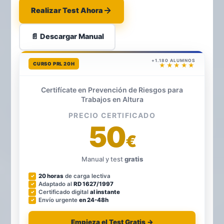
Realizar Test Ahora
📄 Descargar Manual
+1.180 ALUMNOS
CURSO PRL 20H
★★★★★
Certifícate en Prevención de Riesgos para
Trabajos en Altura
PRECIO CERTIFICADO
50
€
Manual y test
gratis
20 horas
de carga lectiva
Adaptado al
RD 1627/1997
Certificado digital
al instante
Envío urgente
en 24-48h
Empieza el Test Gratis →