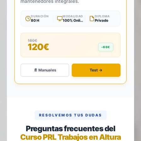
mantenedores integrales.
DURACIÓN
MODALIDAD
DIPLOMA
80 H
100% Online
Privado
180€
120€
-60€
📄 Manuales
Test →
RESOLVEMOS TUS DUDAS
Preguntas frecuentes del
Curso PRL Trabajos en Altura