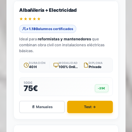
2
TÍTULOS · 1 TEST
Albañilería + Electricidad
★★★★★
+1.180
alumnos certificados
Ideal para
reformistas y mantenedores
que
combinan obra civil con instalaciones eléctricas
básicas.
DURACIÓN
MODALIDAD
DIPLOMA
40 H
100% Online
Privado
100€
75€
-25€
📄 Manuales
Test →
-25%